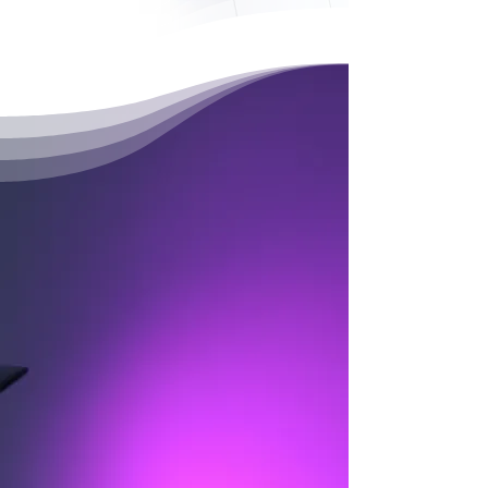
impresa
Siti Web | E-Commerce
Fatti trovare nei motori di ricerca
con un
SITO WEB
efficace e
performante.
Racconta la tua azienda e vendi i
tuoi servizi o prodotti.
Ottimizzazione per la navigazione
da Mobile, SEO avanzato,
indicizzazione motori di ricerca
Scoprine di più
Guarda alcuni dei
nostri progetti