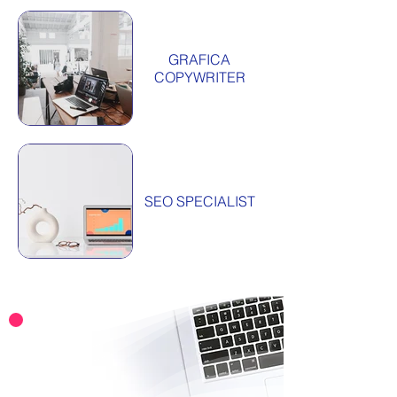
GRAFICA
COPYWRITER
SEO SPECIALIST
Web
ZeroCinque
Il tuo
Team
di Professionisti
per la crescita della tua