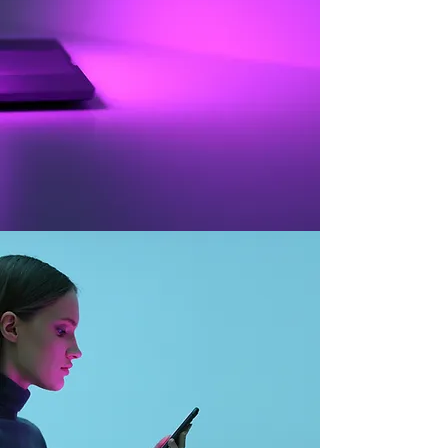
Social Media Manager
Gestiamo la comunicazione dei tuoi
social, elaborando un piano
redazionale mirato ed efficace.
Con la formula formazione, vi
affianchiamo e formiamo per una