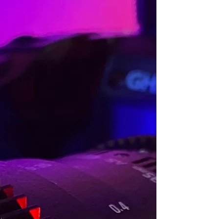
Video Aziendali
Creiamo VIDEO per raccontare i tuoi
prodotti e la tua impresa.
I video professionali hanno un
impatto del 80% più efficace rispetto
alle immagini.
Non c'è cosa più facile di raccontare
una cosa difficile con un video!
Scoprine di più
Alcuni dei nostri
progetti