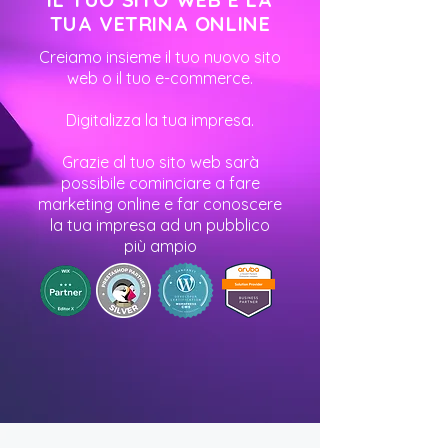
TUA VETRINA ONLINE
Creiamo insieme il tuo nuovo sito
web o il tuo e-commerce.
Digitalizza la tua impresa.
Grazie al tuo sito web sarà
possibile cominciare a fare
marketing online e far conoscere
la tua impresa ad un pubblico
più ampio