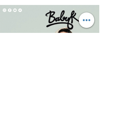
CONTATTA
WebZeroCinque