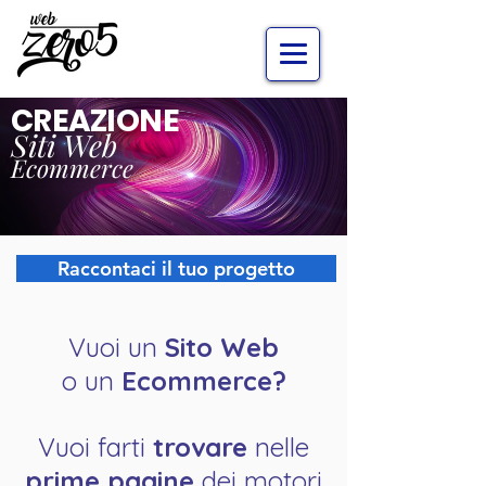
CREAZIONE
Accedi
Siti Web
Ecommerce
Raccontaci il tuo progetto
Vuoi un
Sito Web
o un
Ecommerce?
Vuoi farti
trovare
nelle
prime pagine
dei motori