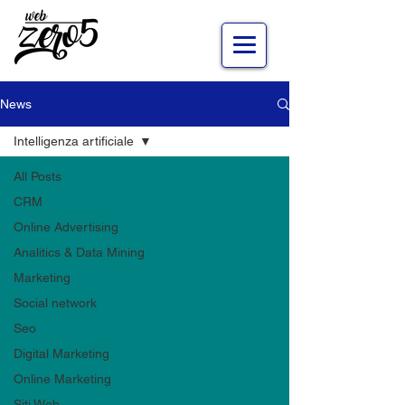
News
Accedi
Intelligenza artificiale
All Posts
CRM
Online Advertising
Analitics & Data Mining
Marketing
Social network
Seo
Digital Marketing
Online Marketing
Siti Web