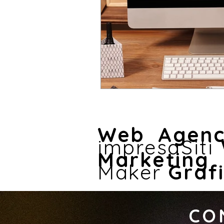
Web Agen
impresaSiti
Market
Maker
Graf
CO