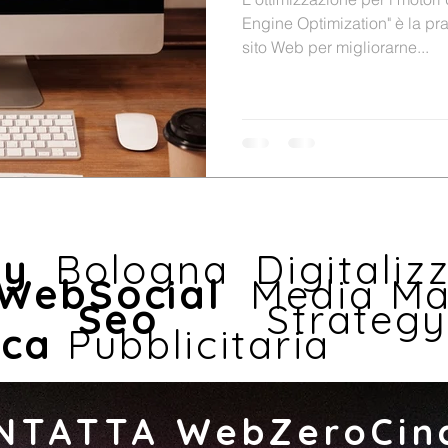
Engine Optimization" è la pra
sito Web per migliorarne...
cy
Bologna Digitaliz
Web
Social
Media Ma
ing
Seo
Strat
ica
Pubblicitaria
NTATTA WebZeroCin