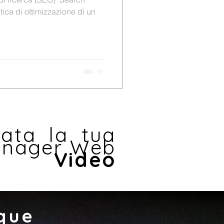
tica di ottimizzazione di un
zata la tua
nager
Web
egy
Video
que