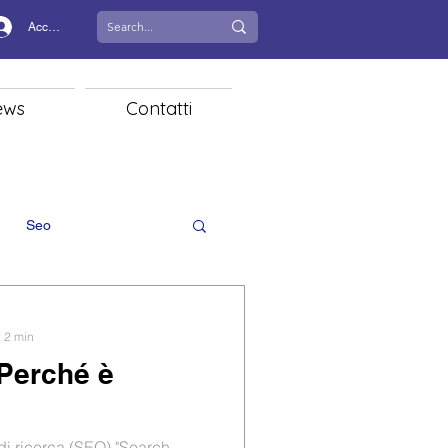
Accedi
ews
Contatti
Seo
: 2 min
Perché è
 di ricerca (SEO) "Search