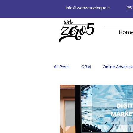
info@webzerocinque.it
35
Hom
All Posts
CRM
Online Advertis
Digital Marketing
Online Marke