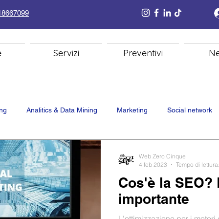
18667099
e
Servizi
Preventivi
N
ing
Analitics & Data Mining
Marketing
Social network
ting
Siti Web
Intelligenza artificiale
Web Zero Cinque
4 feb 2023
Tempo di lettura
Cos'è la SEO? 
importante
L'ottimizzazione per i motori