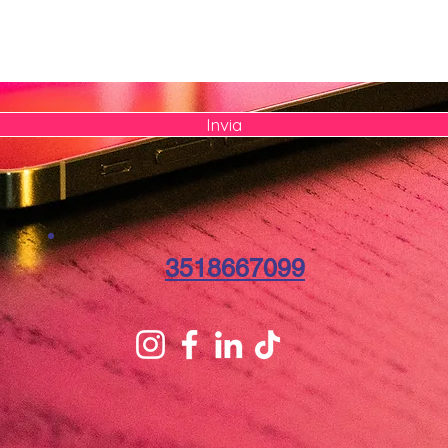
Invia
3518667099